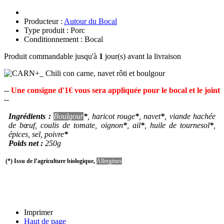
Producteur :
Autour du Bocal
Type produit : Porc
Conditionnement : Bocal
Produit commandable jusqu'à
1
jour(s) avant la livraison
--
Une consigne d'1€ vous sera appliquée pour le bocal et le joint
--
Ingrédients :
Boulgour
*
, haricot rouge
*
, navet
*
, viande hachée
de bœuf, coulis de tomate, oignon
*
, ail
*
, huile de tournesol
*
,
épices, sel, poivre
*
Poids net :
250g
(*) Issu de l’agriculture biologique,
Allergènes
Imprimer
Haut de page