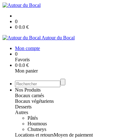
0
0
0.0
€
Autour du Bocal
Mon compte
0
Favoris
0
0.0
€
Mon panier
Nos Produits
Bocaux carnés
Bocaux végétariens
Desserts
Autres
Pâtés
Houmous
Chutneys
Locations et retours
Moyen de paiement