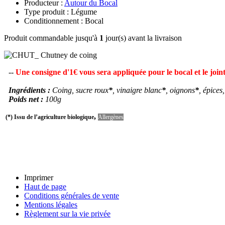
Producteur :
Autour du Bocal
Type produit : Légume
Conditionnement : Bocal
Produit commandable jusqu'à
1
jour(s) avant la livraison
--
Une consigne d'1€ vous sera appliquée pour le bocal et le join
Ingrédients :
Coing, sucre roux
*
, vinaigre blanc
*
, oignons
*
, épices
Poids net :
100g
,
(*) Issu de l’agriculture biologique
Allergènes
Imprimer
Haut de page
Conditions générales de vente
Mentions légales
Règlement sur la vie privée