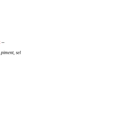
t
--
, piment, sel