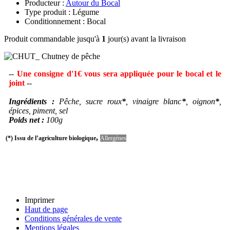
Producteur :
Autour du Bocal
Type produit : Légume
Conditionnement : Bocal
Produit commandable jusqu'à
1
jour(s) avant la livraison
--
Une consigne d'1€ vous sera appliquée pour le bocal et le
joint
--
Ingrédients :
Pêche, sucre roux
*
, vinaigre blanc
*
, oignon
*
,
épices, piment, sel
Poids net :
100g
,
(*) Issu de l’agriculture biologique
Allergènes
Imprimer
Haut de page
Conditions générales de vente
Mentions légales