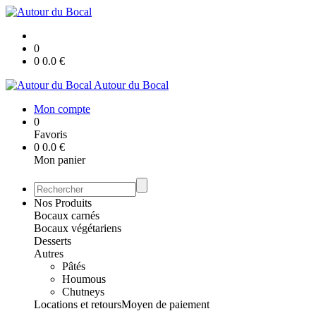
0
0
0.0
€
Autour du Bocal
Mon compte
0
Favoris
0
0.0
€
Mon panier
Nos Produits
Bocaux carnés
Bocaux végétariens
Desserts
Autres
Pâtés
Houmous
Chutneys
Locations et retours
Moyen de paiement