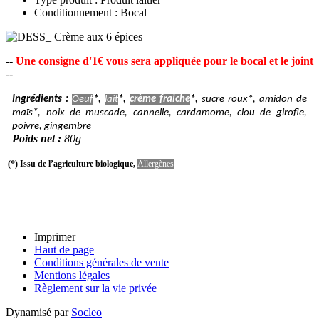
Conditionnement : Bocal
--
Une consigne d'1€ vous sera appliquée pour le bocal et le joint
--
Ingrédients :
Oeuf
*,
lait
*,
crème fraiche
*,
sucre roux
*
, amidon de
maïs
*
, noix de muscade, cannelle, cardamome, clou de girofle,
poivre, gingembre
Poids net :
80g
(*) Issu de l’agriculture biologique,
Allergènes
Imprimer
Haut de page
Conditions générales de vente
Mentions légales
Règlement sur la vie privée
Dynamisé par
Socleo