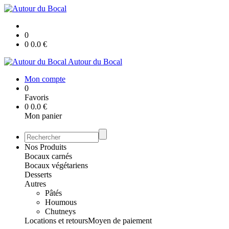
0
0
0.0
€
Autour du Bocal
Mon compte
0
Favoris
0
0.0
€
Mon panier
Nos Produits
Bocaux carnés
Bocaux végétariens
Desserts
Autres
Pâtés
Houmous
Chutneys
Locations et retours
Moyen de paiement