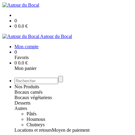
0
0
0.0
€
Autour du Bocal
Mon compte
0
Favoris
0
0.0
€
Mon panier
Nos Produits
Bocaux carnés
Bocaux végétariens
Desserts
Autres
Pâtés
Houmous
Chutneys
Locations et retours
Moyen de paiement